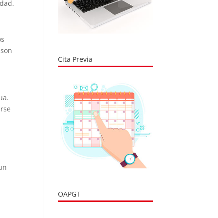
idad.
os
 son
Cita Previa
ua.
arse
 un
OAPGT