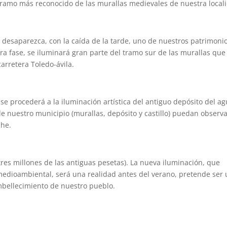
l tramo más reconocido de las murallas medievales de nuestra local
o desaparezca, con la caída de la tarde, uno de nuestros patrimoni
era fase, se iluminará gran parte del tramo sur de las murallas que
arretera Toledo-ávila.
e procederá a la iluminación artística del antiguo depósito del ag
de nuestro municipio (murallas, depósito y castillo) puedan observ
che.
(tres millones de las antiguas pesetas). La nueva iluminación, que
 medioambiental, será una realidad antes del verano, pretende ser
mbellecimiento de nuestro pueblo.